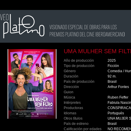
UMA MULHER SEM FIL
Año de producción
2025
Tipo de producción
Ficción
Género
Comedia / Hu
Duración
92 m.
País de producción
Brasil
Dirección
Arthur Fontes
Guion
Música
Ruben Feffer
Intérpretes
Fabiula Nascim
Productoras
CONSPIRAC
Idiomas
Portugués
Otros títulos
UNA MUJER S
País de estreno
Brasil
Calificación por edades
NO RECOMEN