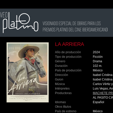
LA ARRIERA
Año de producción
2024
Tipo de producción
Ficción
Género
Drama
Duración
102 m.
País de producción
México
Dirección
Isabel Cristin
Guion
Isabel Cristi
Música
Carlos Vértiz 
Intérpretes
Luis Vegas, A
Productoras
MACHETE P
AL PASITO C
Idiomas
Español
Otros títulos
País de estreno
México