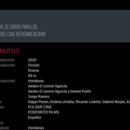
INUTOS
roducción
2020
roducción
Ficción
Drama
93 m.
roducción
Honduras
Aeden O´connor Agurcía
Aeden O´connor Agurcía y Daniel Fraño
Jorge Ramos
s
Edgar Flores, Andrea Umaña, Ricardo Letelier, Gabriel Borjas, Ed
ras
PULSAR CINE
FOSFORITO FILMS
Español
los
streno
Honduras