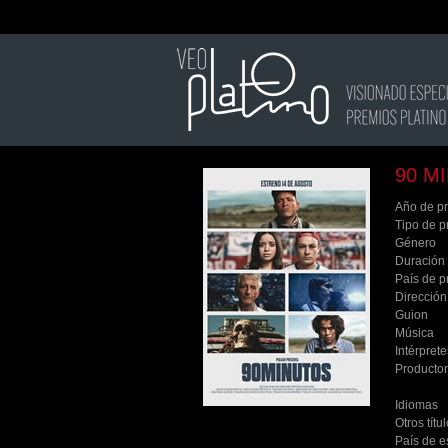
90 M
Año de p
Tipo de p
Género
Duración
País de p
Dirección
Guion
Música
Intérprete
Producto
Idiomas
Otros títu
País de e