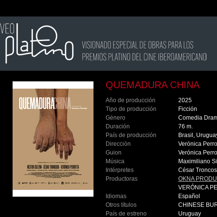
QUEMADURA CHINA
Año de producción
2025
Tipo de producción
Ficción
Género
Comedia Dram
Duración
76 m.
País de producción
Brasil, Urugu
Dirección
Verónica Perro
Guion
Verónica Perro
Música
Maximiliano Si
Intérpretes
César Troncoso
Productoras
OKNA PROD
VERÓNICA P
Idiomas
Español
Otros títulos
CHINESE BU
País de estreno
Uruguay