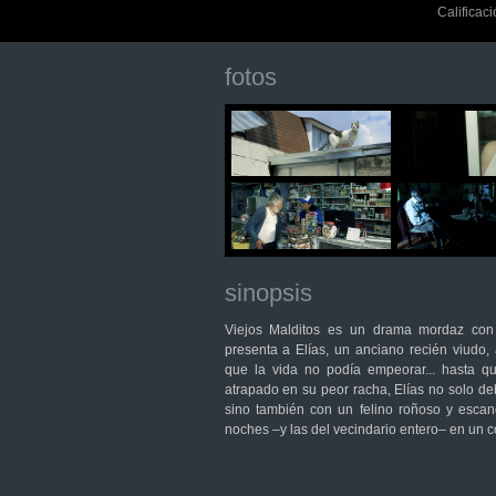
Calificac
fotos
sinopsis
Viejos Malditos es un drama mordaz co
presenta a Elías, un anciano recién viud
que la vida no podía empeorar... hasta q
atrapado en su peor racha, Elías no solo deb
sino también con un felino roñoso y escan
noches –y las del vecindario entero– en un co