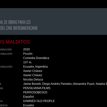
OS MALDITOS
roducción
2020
roducción
Ficción
Comedia Dramática
107 m.
roducción
Ecuador, Argentina
Xavier Chávez
Xavier Chávez
Nicolás Deluca
s
Jaime Bonelli, Diego Andrés Paredes, Alexandra Puyol, Natalia
ras
PENSILVANIA FILMS
PERROSOBESOS
Español
los
DAMNED OLD PEOPLE
streno
Ecuador