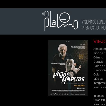
VIEJ
Año de p
Tipo de p
Género
Duración
País de p
Dirección
Guion
Música
Intérprete
Producto
Idiomas
Otros títu
País de e