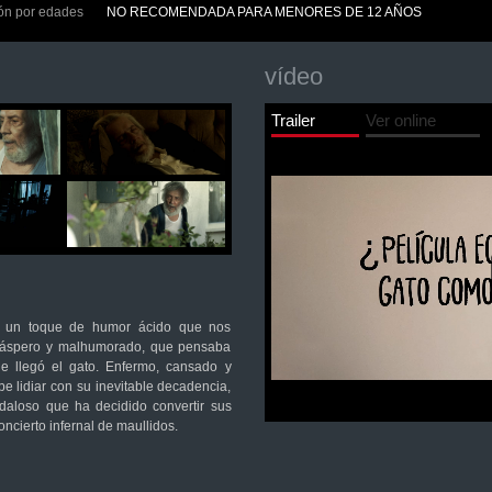
ión por edades
NO RECOMENDADA PARA MENORES DE 12 AÑOS
vídeo
Trailer
Ver online
n un toque de humor ácido que nos
o, áspero y malhumorado, que pensaba
ue llegó el gato. Enfermo, cansado y
e lidiar con su inevitable decadencia,
daloso que ha decidido convertir sus
ncierto infernal de maullidos.