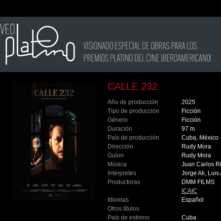
CALLE 232
Año de producción
2025
Tipo de producción
Ficción
Género
Ficción
Duración
97 m.
País de producción
Cuba, México
Dirección
Rudy Mora
Guion
Rudy Mora
Música
Juan Carlos R
Intérpretes
Jorge Ali, Lui
Productoras
DMM FILMS
ICAIC
Idiomas
Español
Otros títulos
País de estreno
Cuba