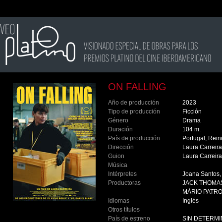
ON FALLING
Año de producción
2023
Tipo de producción
Ficción
Género
Drama
Duración
104 m.
País de producción
Portugal, Rei
Dirección
Laura Carreir
Guion
Laura Carreir
Música
Intérpretes
Joana Santos, 
Productoras
JACK THOMA
MÁRIO PATR
Idiomas
Inglés
Otros títulos
País de estreno
SIN DETERM