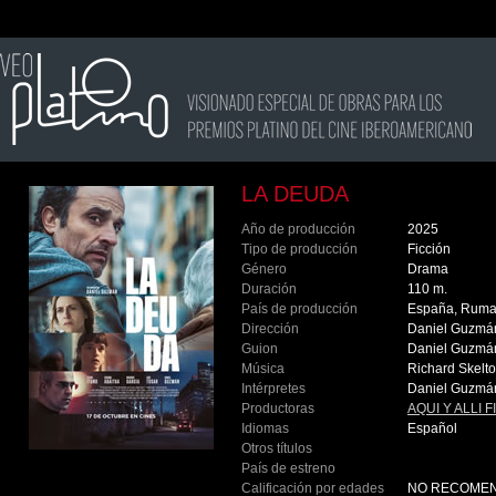
LA DEUDA
Año de producción
2025
Tipo de producción
Ficción
Género
Drama
Duración
110 m.
País de producción
España, Rum
Dirección
Daniel Guzm
Guion
Daniel Guzm
Música
Richard Skelt
Intérpretes
Daniel Guzmán,
Productoras
AQUI Y ALLI F
Idiomas
Español
Otros títulos
País de estreno
Calificación por edades
NO RECOMEN