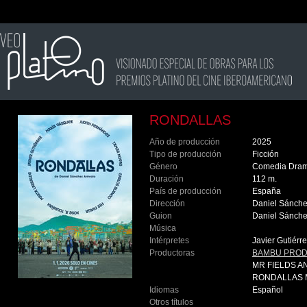
RONDALLAS
Año de producción
2025
Tipo de producción
Ficción
Género
Comedia Dram
Duración
112 m.
País de producción
España
Dirección
Daniel Sánche
Guion
Daniel Sánche
Música
Intérpretes
Javier Gutiérr
Productoras
BAMBU PRODU
MR FIELDS A
RONDALLAS M
Idiomas
Español
Otros títulos