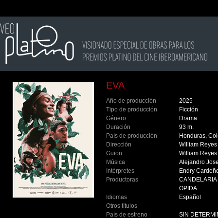
EVA
Año de producción
2025
Tipo de producción
Ficción
Género
Drama
Duración
93 m.
País de producción
Honduras, Co
Dirección
William Reye
Guion
William Reye
Música
Alejandro Jos
Intérpretes
Endry Cardeño,
Productoras
CANDELARIA 
OPIDA
Idiomas
Español
Otros títulos
País de estreno
SIN DETERM