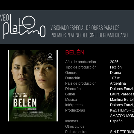
BELÉN
Año de producción
2025
Tipo de producción
Ficción
Género
Drama
Duración
107 m.
País de producción
Argentina
Dirección
Dolores Fonzi
Guion
Laura Paredes,
Música
Marilina Berto
Intérpretes
Dolores Fonzi,
Productoras
K&S FILMS - 
AMAZON MGM
Idiomas
Español
Otros títulos
País de estreno
SIN DETERM