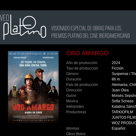
ORO AMARGO
Año de producción
2024
Tipo de producción
Ficción
Género
Suspense / Thr
Duración
86 m.
País de producción
Alemania, Chi
Dirección
Juan Olea
Guion
Moisés Sepúlv
Música
Sofía Scheps
Intérpretes
Katalina Sánch
Productoras
TARKIOFILM
JUNTOS FILM
WOZ PRODUC
Idiomas
Español
Otros títulos