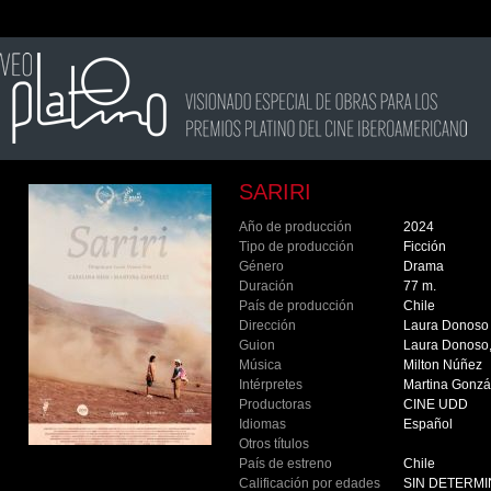
SARIRI
Año de producción
2024
Tipo de producción
Ficción
Género
Drama
Duración
77 m.
País de producción
Chile
Dirección
Laura Donos
Guion
Laura Donoso, 
Música
Milton Núñez
Intérpretes
Martina Gonzál
Productoras
CINE UDD
Idiomas
Español
Otros títulos
País de estreno
Chile
Calificación por edades
SIN DETERM