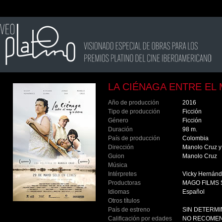
LA CIÉNAGA ENTRE EL 
Año de producción
2016
Tipo de producción
Ficción
Género
Ficción
Duración
98 m.
País de producción
Colombia
Dirección
Manolo Cruz y 
Guion
Manolo Cruz
Música
Intérpretes
Vicky Hernánd
Productoras
MAGO FILMS
Idiomas
Español
Otros títulos
País de estreno
SIN DETERM
Calificación por edades
NO RECOMEN