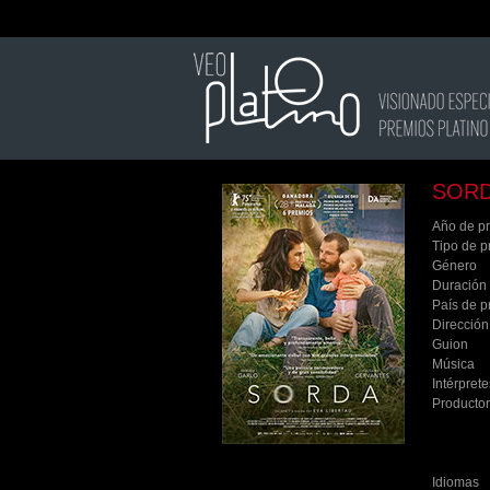
SOR
Año de p
Tipo de p
Género
Duración
País de p
Dirección
Guion
Música
Intérprete
Producto
Idiomas