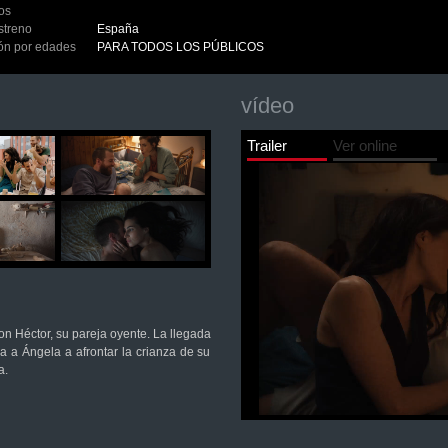
los
streno
España
ión por edades
PARA TODOS LOS PÚBLICOS
vídeo
Trailer
Ver online
on Héctor, su pareja oyente. La llegada
eva a Ángela a afrontar la crianza de su
a.