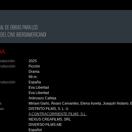
DA
roducción
2025
roducción
Ficción
Drama
99 m.
roducción
España
Eva Libertad
Eva Libertad
Aránzazu Calleja
s
Miriam Garlo, Álvaro Cervantes, Elena Irureta, Joaquín Notario,
ras
DISTINTO FILMS, S. L. U.
A CONTRACORRIENTE FILMS, S.L.
NEXUS CREAFILMS, SRL
DIVERSO FILMS AIE
Español