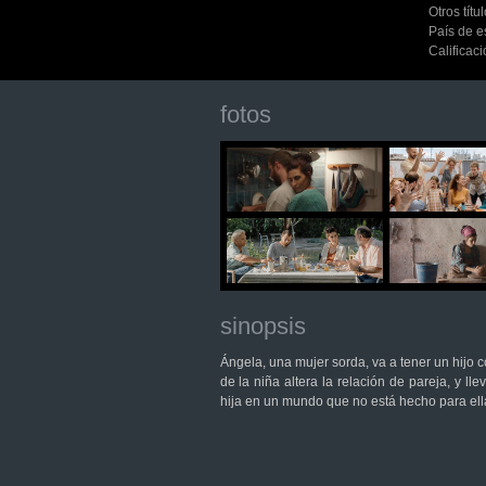
Otros títu
País de e
Calificac
fotos
sinopsis
Ángela, una mujer sorda, va a tener un hijo c
de la niña altera la relación de pareja, y ll
hija en un mundo que no está hecho para ell