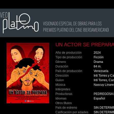
UN ACTOR SE PREPAR
Año de producción
2024
Tipo de producción
Ficción
Género
Drama
Duración
84 m.
País de producción
Venezuela
Dirección
Inti Torres y 
Guion
Inti Torres, C
Música
Nascuy Linar
Intérpretes
Productoras
PEDREGOSA 
Idiomas
Español
Otros títulos
País de estreno
SIN DETERM
Calificación por edades
SIN DETERM